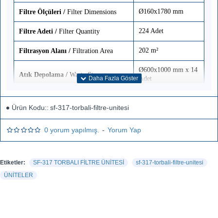
Ø160x1780 mm
Filtre Ölçüleri
/
Filter Dimensions
224 Adet
Filtre Adeti
/
Filter Quantity
202 m²
Filtrasyon Alanı
/
Filtration Area
Ø600x1000 mm x 14
Atık Depolama
/
Waste Storage
Adet
Depolama Kapasitesi
/
Storage
4 m³ (4000 Litre)
Ürün Kodu::
sf-317-torbali-filtre-unitesi
Capacity
1682x5000x3510 mm
Ünite Ölçüleri
/
Unit Dimensions
0 yorum yapılmış.
-
Yorum Yap
1310 kg
Ağırlık
/
Weight
Etiketler:
SF-317 TORBALI FİLTRE ÜNİTESİ
sf-317-torbali-filtre-unitesi
ÜNİTELER