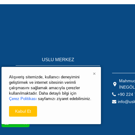
USLU MERKEZ
Mahmudiye Mah.K.S.S Ağaç İşleri
×
Alışveriş sitemizde, kullanıcı deneyimini
Bölümü 10.Mobilya Sokak No:3 İNEGÖL
Mahmudi
geliştirmek ve internet sitesinin verimli
\ BURSA / TÜRKİYE
İNEGÖL
çalışmasını sağlamak amacıyla çerezler
+90 224 715 05 02
kullanılmaktadır. Daha detaylı bilgi için
+90 224 
Çerez Politikası
sayfamızı ziyaret edebilirsiniz.
info@uslumak.com
info@usl
export@uslumak.com
Kabul Et
satis@uslumak.com
WhatsApp