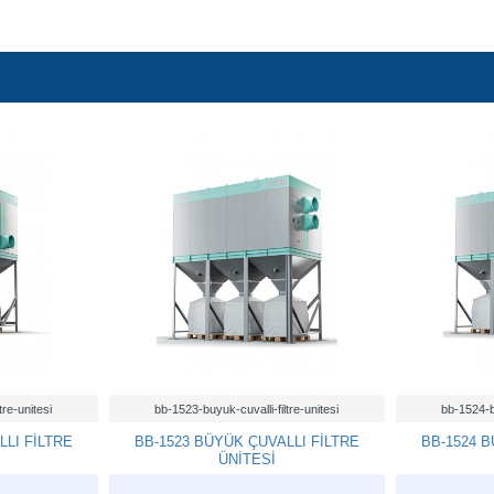
tre-unitesi
bb-1523-buyuk-cuvalli-filtre-unitesi
bb-1524-bu
LLI FİLTRE
BB-1523 BÜYÜK ÇUVALLI FİLTRE
BB-1524 B
ÜNİTESİ