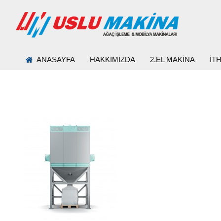
ANASAYFA
HAKKIMIZDA
2.EL MAKİNA
İT