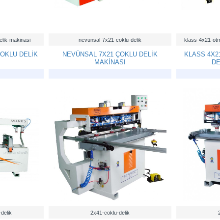
elik-makinasi
nevunsal-7x21-coklu-delik
klass-4x21-otm
ÇOKLU DELİK
NEVÜNSAL 7X21 ÇOKLU DELİK
KLASS 4X2
MAKİNASI
DE
delik
2x41-coklu-delik