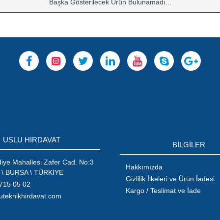
Başka Gösterilecek Ürün Bulunamadı...
USLU HIRDAVAT
BİLGİLER
ye Mahallesi Zafer Cad. No:3
Hakkımızda
 \ BURSA \ TÜRKİYE
Gizlilik İlkeleri ve Ürün İadesi
715 05 02
Kargo / Teslimat ve İade
uteknikhirdavat.com