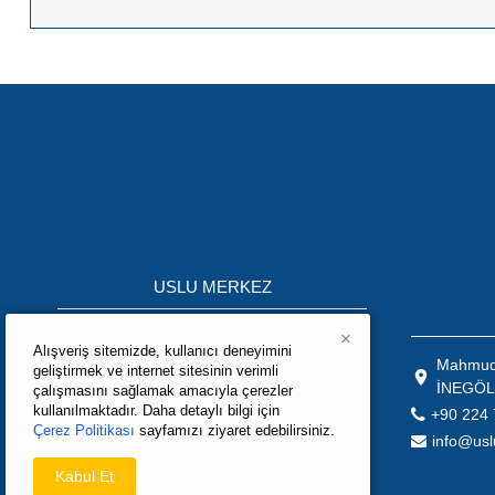
USLU MERKEZ
Mahmudiye Mah.K.S.S Ağaç İşleri
×
Alışveriş sitemizde, kullanıcı deneyimini
Bölümü 10.Mobilya Sokak No:3 İNEGÖL
Mahmudi
geliştirmek ve internet sitesinin verimli
\ BURSA / TÜRKİYE
İNEGÖL
çalışmasını sağlamak amacıyla çerezler
+90 224 715 05 02
kullanılmaktadır. Daha detaylı bilgi için
+90 224 
Çerez Politikası
sayfamızı ziyaret edebilirsiniz.
info@uslumak.com
info@usl
export@uslumak.com
Kabul Et
satis@uslumak.com