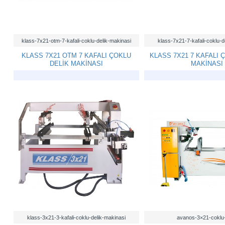
klass-7x21-otm-7-kafali-coklu-delik-makinasi
klass-7x21-7-kafali-coklu-d
KLASS 7X21 OTM 7 KAFALI ÇOKLU
KLASS 7X21 7 KAFALI 
DELİK MAKİNASI
MAKİNASI
klass-3x21-3-kafali-coklu-delik-makinasi
avanos-3×21-coklu-