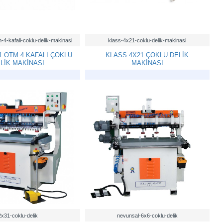
-4-kafali-coklu-delik-makinasi
klass-4x21-coklu-delik-makinasi
1 OTM 4 KAFALI ÇOKLU
KLASS 4X21 ÇOKLU DELİK
LİK MAKİNASI
MAKİNASI
2x31-coklu-delik
nevunsal-6x6-coklu-delik