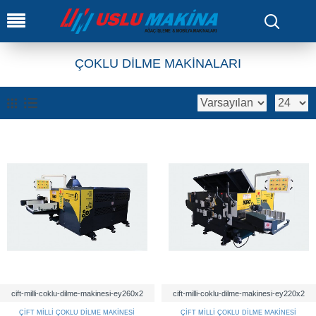
0
ÇOKLU DİLME MAKİNALARI
cift-milli-coklu-dilme-makinesi-ey260x2
cift-milli-coklu-dilme-makinesi-ey220x2
ÇİFT MİLLİ ÇOKLU DİLME MAKİNESİ
ÇİFT MİLLİ ÇOKLU DİLME MAKİNESİ