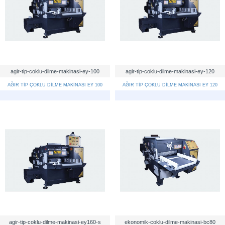
agir-tip-coklu-dilme-makinasi-ey-100
agir-tip-coklu-dilme-makinasi-ey-120
AĞIR TİP ÇOKLU DİLME MAKİNASI EY 100
AĞIR TİP ÇOKLU DİLME MAKİNASI EY 120
agir-tip-coklu-dilme-makinasi-ey160-s
ekonomik-coklu-dilme-makinasi-bc80