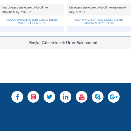
kucuk-parcalar-icin-coklu-dilme-
kisa-parcalar-icin-coklu-dilme-makinesi-
makinesi-ey-mini-22
key-10x130
KÜÇÜK PARÇALAR İÇİN ÇOKLU DİLME
KISA PARÇALAR İÇİN ÇOKLU DİLME
MAKİNESİ EY MİNİ 22
MAKİNESİ KEY-10X130
Başka Gösterilecek Ürün Bulunamadı...