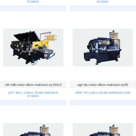
EY260X2
EY220X2
cift-milli-coklu-dilme-makinesi-ey160x2
agir-tip-coklu-dilme-makinasi-ey80
ÇİFT MİLLİ ÇOKLU DİLME MAKİNESİ
AĞIR TİP ÇOKLU DİLME MAKİNASI EY80
EY160X2