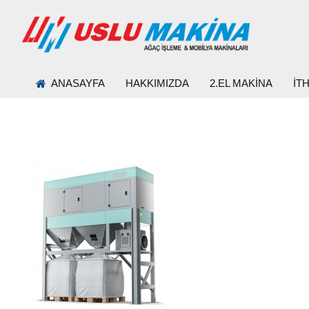
ANASAYFA
HAKKIMIZDA
2.EL MAKİNA
İT