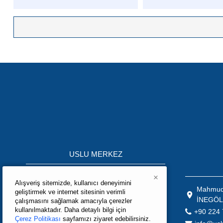
USLU MERKEZ
Mahmudiye Mah.K.S.S Ağaç İşleri
×
Alışveriş sitemizde, kullanıcı deneyimini
Bölümü 10.Mobilya Sokak No:3 İNEGÖL
Mahmudi
geliştirmek ve internet sitesinin verimli
\ BURSA / TÜRKİYE
İNEGÖL
çalışmasını sağlamak amacıyla çerezler
+90 224 715 05 02
kullanılmaktadır. Daha detaylı bilgi için
+90 224 
Çerez Politikası
sayfamızı ziyaret edebilirsiniz.
info@uslumak.com