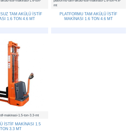
akulu-istif-makinasi-1.6-ton-
platformu-tam-akulu-istif-makinasi-1.6-ton-4.6-
mt
SUZ TAM AKÜLÜ İSTİF
PLATFORMU TAM AKÜLÜ İSTİF
SI 1.6 TON 4.6 MT
MAKİNASI 1.6 TON 4.6 MT
tif-makinasi-1.5-ton-3.3-mt
Ü İSTİF MAKİNASI 1.5
TON 3.3 MT