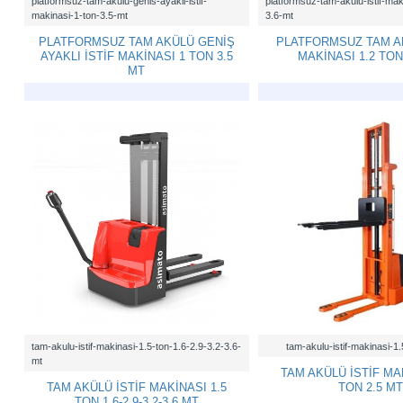
platformsuz-tam-akulu-genis-ayakli-istif-
platformsuz-tam-akulu-istif-mak
makinasi-1-ton-3.5-mt
3.6-mt
PLATFORMSUZ TAM AKÜLÜ GENİŞ
PLATFORMSUZ TAM AK
AYAKLI İSTİF MAKİNASI 1 TON 3.5
MAKİNASI 1.2 TON
MT
tam-akulu-istif-makinasi-1.5-ton-1.6-2.9-3.2-3.6-
tam-akulu-istif-makinasi-1
mt
TAM AKÜLÜ İSTİF MAK
TAM AKÜLÜ İSTİF MAKİNASI 1.5
TON 2.5 MT
TON 1.6-2.9-3.2-3.6 MT