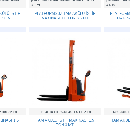
inasi-1.2-ton-
platformsuz-tam-akulu-istif-makinasi-1.6-ton-
platformsuz-tam-
3.6-mt
4.6-mt
ÜLÜ İSTİF
PLATFORMSUZ TAM AKÜLÜ İSTİF
PLATFORM
 3.6 MT
MAKİNASI 1.6 TON 3.6 MT
MAKİNA
.5-ton-2.5-mt
tam-akulu-istif-makinasi-1.5-ton-3-mt
tam-akulu-is
İNASI 1.5
TAM AKÜLÜ İSTİF MAKİNASI 1.5
TAM AKÜL
TON 3 MT