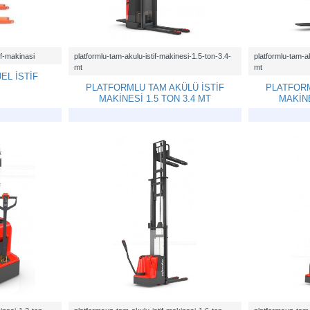
f-makinasi
platformlu-tam-akulu-istif-makinesi-1.5-ton-3.4-
platformlu-tam-ak
mt
mt
EL İSTİF
PLATFORMLU TAM AKÜLÜ İSTİF
PLATFORM
MAKİNESİ 1.5 TON 3.4 MT
MAKİNE