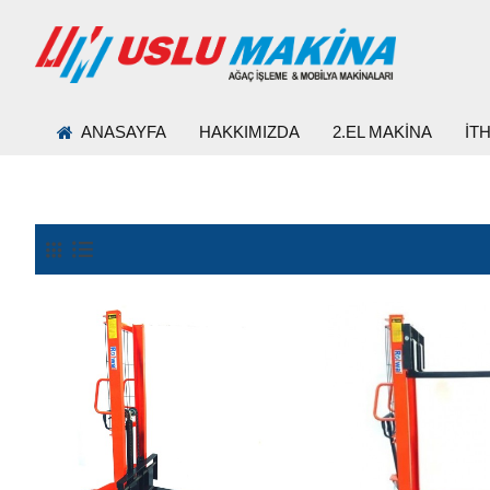
ANASAYFA
HAKKIMIZDA
2.EL MAKİNA
İT