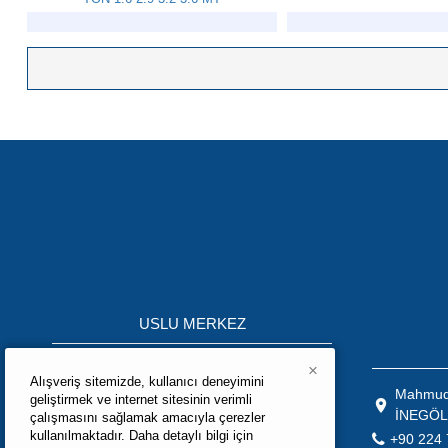
USLU MERKEZ
Mahmudiye Mah.K.S.S Ağaç İşleri
×
Alışveriş sitemizde, kullanıcı deneyimini
Bölümü 10.Mobilya Sokak No:3 İNEGÖL
Mahmudi
geliştirmek ve internet sitesinin verimli
\ BURSA / TÜRKİYE
İNEGÖL
çalışmasını sağlamak amacıyla çerezler
+90 224 715 05 02
kullanılmaktadır. Daha detaylı bilgi için
+90 224 