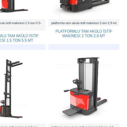
ulu-istif-makinesi-1.5-ton-5.5-
platformlu-tam-akulu-istif-makinesi-2-ton-2.9-mt
PLATFORMLU TAM AKÜLÜ İSTİF
LU TAM AKÜLÜ İSTİF
MAKİNESİ 2 TON 2.9 MT
Sİ 1.5 TON 5.5 MT