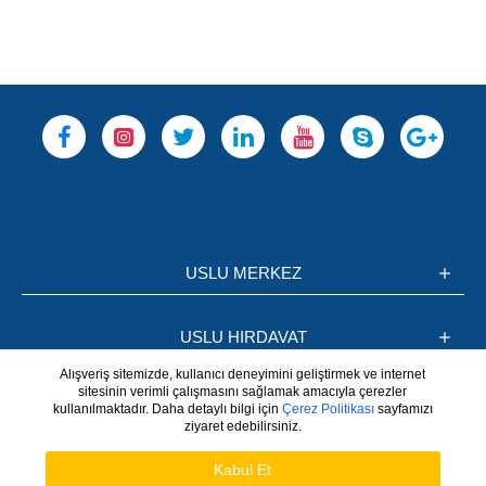
USLU MERKEZ
USLU HIRDAVAT
Alışveriş sitemizde, kullanıcı deneyimini geliştirmek ve internet
sitesinin verimli çalışmasını sağlamak amacıyla çerezler
BİLGİLER
kullanılmaktadır. Daha detaylı bilgi için
Çerez Politikası
sayfamızı
ziyaret edebilirsiniz.
WhatsApp
Hesabım
Kabul Et