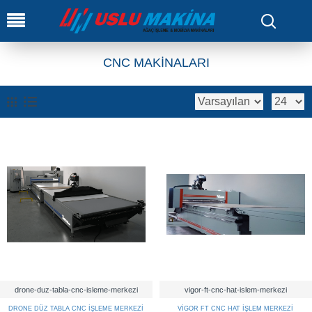
0
CNC MAKİNALARI
drone-duz-tabla-cnc-isleme-merkezi
vigor-ft-cnc-hat-islem-merkezi
DRONE DÜZ TABLA CNC İŞLEME MERKEZİ
VİGOR FT CNC HAT İŞLEM MERKEZİ