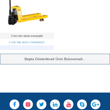
2-ton-tam-akulu-transpalet
2 TON TAM AKÜLÜ TRANSPALET
Başka Gösterilecek Ürün Bulunamadı...