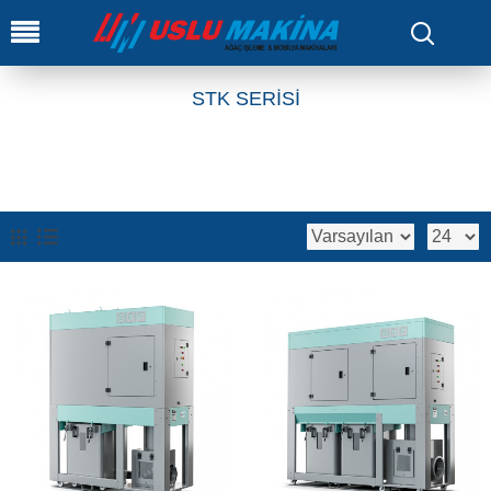
0
STK SERİSİ