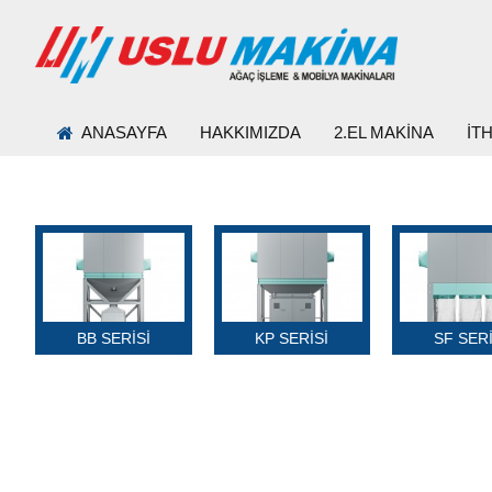
ANASAYFA
HAKKIMIZDA
2.EL MAKİNA
İT
BB SERİSİ
KP SERİSİ
SF SERİ