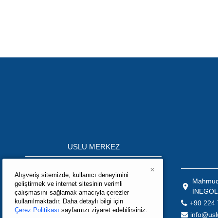
USLU MERKEZ
Mahmudiye Mah.K.S.S Ağaç İşleri
×
Alışveriş sitemizde, kullanıcı deneyimini
Bölümü 10.Mobilya Sokak No:3 İNEGÖL
Mahmudi
geliştirmek ve internet sitesinin verimli
\ BURSA / TÜRKİYE
İNEGÖL
çalışmasını sağlamak amacıyla çerezler
+90 224 715 05 02
kullanılmaktadır. Daha detaylı bilgi için
+90 224 
Çerez Politikası
sayfamızı ziyaret edebilirsiniz.
info@uslumak.com
info@usl