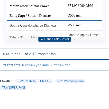
37 kW 3000 RPM
Motor Gücü
/
Motor Power
Ø560 mm
Emiş Çapı
/
Suction Diameter
Ø560 mm
Basma Çapı
/
Discharge Diameter
Direkt Akuple /
Direct
Tahrik Tipi
/
Drive Type
Drive
1300x1200x1610 mm
Ünite Ölçüleri
/
Unit Dimensions
Ürün Kodu::
sf-2112-transfer-fani
440 kg
Ağırlık
/
Weight
0 yorum yapılmış.
-
Yorum Yap
Etiketler:
SF-2112 TRANSFER FANI
sf-2112-transfer-fani
TRANSFER FANI