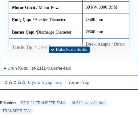
30 kW 3000 RPM
Motor Gücü
/
Motor Power
Ø500 mm
Emiş Çapı
/
Suction Diameter
Ø500 mm
Basma Çapı
/
Discharge Diameter
Direkt Akuple /
Direct
Tahrik Tipi
/
Drive Type
Drive
1140x1190x1450 mm
Ünite Ölçüleri
/
Unit Dimensions
Ürün Kodu::
sf-2111-transfer-fani
410 kg
Ağırlık
/
Weight
0 yorum yapılmış.
-
Yorum Yap
Etiketler:
SF-2111 TRANSFER FANI
sf-2111-transfer-fani
TRANSFER FANI