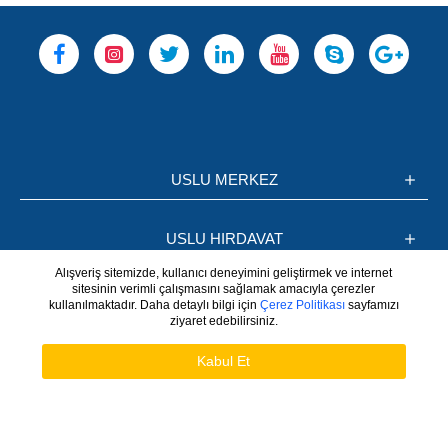
USLU MERKEZ
USLU HIRDAVAT
Alışveriş sitemizde, kullanıcı deneyimini geliştirmek ve internet
sitesinin verimli çalışmasını sağlamak amacıyla çerezler
BİLGİLER
kullanılmaktadır. Daha detaylı bilgi için
Çerez Politikası
sayfamızı
ziyaret edebilirsiniz.
WhatsApp
Hesabım
Kabul Et
Copyright © 2025 QARWEB Tüm Hakları Saklıdır