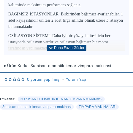
kalitesinde maksimum performans sağlanır.
BAĞIMSIZ İSTASYONLAR: Birbirinden bağımsız ayarlanabilen 1
adet kayış silindir ünitesi 2 adet fırça silindir olmak üzere 3 istasyon
bulunmaktadır.
OSİLASYON SİSTEMİ: Daha iyi bir yüzey kalitesi için her
istasyonda osilasyon vardır ve osilasyon bağımsız bir motor
tarafından yapılmaktadır.
KONVEYÖR SİSTEMİ: Otomatik hızı ayarlanabilen konveyör
sayesinde kenar zımparada üstün performans sağlar
Ürün Kodu::
3u-sisan-otomatik-kenar-zimpara-makinasi
0 yorum yapılmış.
-
Yorum Yap
TOUCH PANEL: 10-inch wide touch screen and user-friendly
interface offer easy operation for everyone.
AUTOMATIC THICKNESS ADJUSTMENT: Maximum
Etiketler:
3U SISAN OTOMATİK KENAR ZIMPARA MAKİNASI
performance in product painting quality is achieved thanks to the
3u-sisan-otomatik-kenar-zimpara-makinasi
ZIMPARA MAKİNALARI
adjustable speed feature with the driven conveyor system.
INDEPENDENT STATIONS: There are 3 stations, including 1 belt
roller unit and 2 brush rollers, which can be adjusted independently.