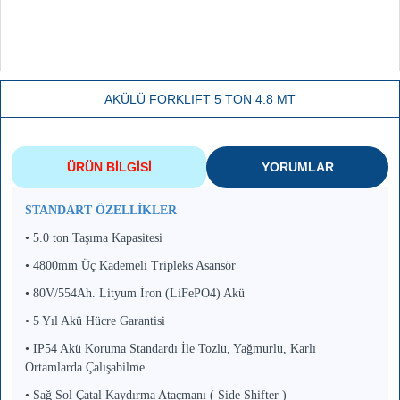
AKÜLÜ FORKLIFT 5 TON 4.8 MT
ÜRÜN BILGISI
YORUMLAR
STANDART ÖZELLİKLER
• 5.0 ton Taşıma Kapasitesi
• 4800mm Üç Kademeli Tripleks Asansör
• 80V/554Ah. Lityum İron (LiFePO4) Akü
• 5 Yıl Akü Hücre Garantisi
• IP54 Akü Koruma Standardı İle Tozlu, Yağmurlu, Karlı
Ortamlarda Çalışabilme
• Sağ Sol Çatal Kaydırma Ataçmanı ( Side Shifter )