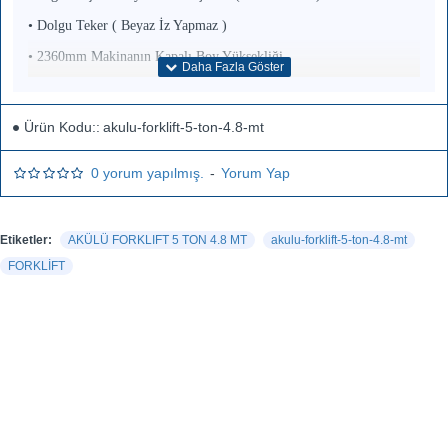
• Dolgu Teker ( Beyaz İz Yapmaz )
• 2360mm Makinanın Kapalı Boy Yüksekliği
• 1520mm Çatal Uzunluğu
• 14 km/saat Yüklü Yürüyüş Hızı
Ürün Kodu::
akulu-forklift-5-ton-4.8-mt
• AC Tip Elektrik Motoru
0 yorum yapılmış.
-
Yorum Yap
• 20kW Yürüyüş Motoru
• 26kW Kaldırma Motoru
Etiketler:
AKÜLÜ FORKLIFT 5 TON 4.8 MT
akulu-forklift-5-ton-4.8-mt
• Hidrolik Fren
FORKLİFT
• Mavi Işık Güvenlik Sistemi
STANDARD FEATURES
• 5.0 ton carrying capacity
• 4800mm three-stage triplex mast
• 80V/554Ah lithium iron (LiFePO4) battery